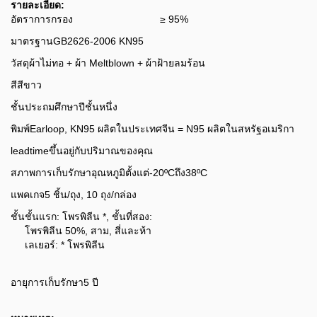
รายละเอียด:
อัตราการกรอง
≥ 95%
มาตรฐาน
GB2626-2006 KN95
วัสดุ
ผ้าไม่ทอ + ผ้า Meltblown + ผ้าฝ้ายลมร้อน
สี
สีขาว
ชั้นประถมศึกษาปี
ชั้นหนึ่ง
พิมพ์
Earloop, KN95 ผลิตในประเทศจีน = N95 ผลิตในสหรัฐอเมริกา
leadtime
ขึ้นอยู่กับปริมาณของคุณ
สภาพการเก็บรักษา
อุณหภูมิตั้งแต่-20ºCถึง38ºC
แพคเกจ
5 ชิ้น/ถุง, 10 ถุง/กล่อง
ชั้น
ชั้นแรก: โพรพิลีน *, ชั้นที่สอง:
โพรพิลีน 50%, สาม, สี่และห้า
เลเยอร์: * โพรพิลีน
อายุการเก็บรักษา
5 ปี