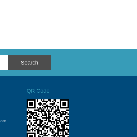
QR Code
com