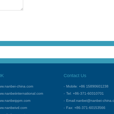
NK
Contact Us
w.nanbei-china.com
Mobile: +86 15890601238
w.nanbeiinternational.com
Tel: +86-371-60310701
ww.nanbeippm.com
Email:nanbei@nanbei-china.
ww.nanbeivd.com
Fax: +86-371-60153566