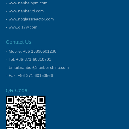
www.nanbeippm.com
www.nanbeivd.com
www.nbglassreactor.com
www.gl17w.com
Contact Us
Mobile: +86 15890601238
Tel: +86-371-60310701
Email:nanbei@nanbei-china.com
Fax: +86-371-60153566
QR Code