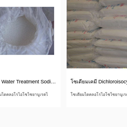
SDIC Water Treatment Sodium Dichloroisocyanurate Dihydrate
ยมไดคลอโรไอโซไซยานูเรตไ
โซเดียมไดคลอโรไอโซไซยานูเร