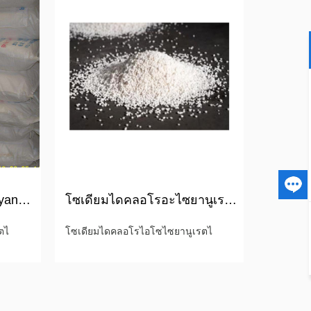
โซเดียมเคมี Dichloroisocyanurate dihydrate SDIC
โซเดียมไดคลอโรอะไซยานูเรตไดไฮเดรต
ตไ
โซเดียมไดคลอโรไอโซไซยานูเรตไ