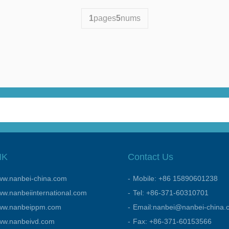
1
pages
5
nums
NK
Contact Us
w.nanbei-china.com
Mobile: +86 15890601238
w.nanbeiinternational.com
Tel: +86-371-60310701
ww.nanbeippm.com
Email:nanbei@nanbei-china.
ww.nanbeivd.com
Fax: +86-371-60153566