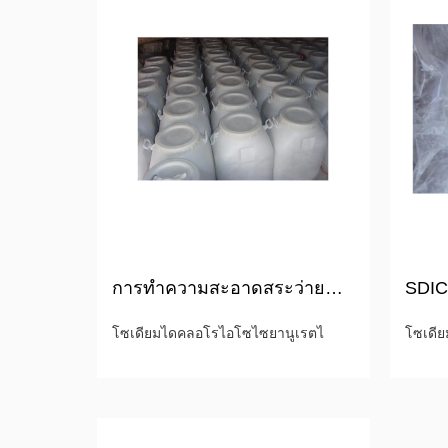
การทำความสะอาดสระว่ายน้ำสารเคมีโซเดียมไดคลอโรโอไซยานูเรต
โซเดียมไดคลอโรไอโซไซยานูเรตไ
โซเดี