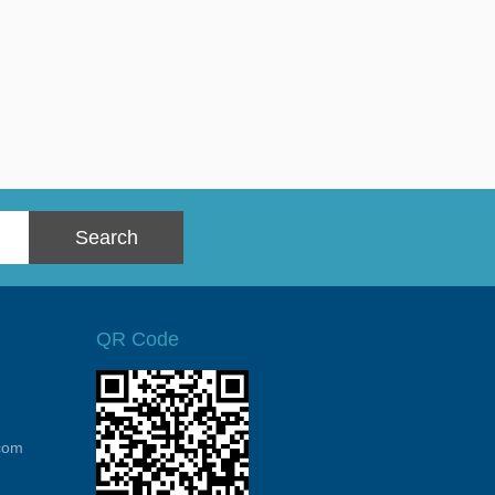
QR Code
com