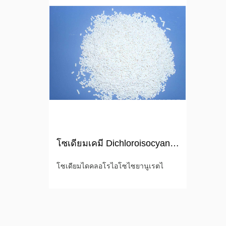
โซเดียมเคมี Dichloroisocyanurate ไดไฮเดรตสระว่ายน้ำ
โซเดียมไดคลอโรไอโซไซยานูเรตไ