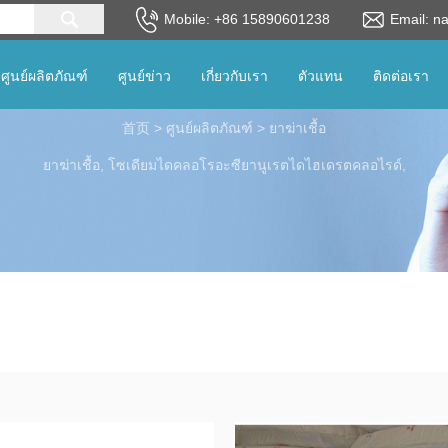
Mobile: +86 15890601238
Email: n
lanaguage
ศูนย์ผลิตภัณฑ์
ศูนย์ข่าว
เกี่ยวกับเรา
ตัวแทน
ติดต่อเรา
首页
>
ศูนย์ผลิตภัณฑ์
>
ยาฆ่าเชื้อ
ยาฆ่าเชื้อ, โซเดียมไดคลอโรอะซียานูเรตไดไฮเดรตคลอไรด์,