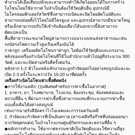
ทำงานได้เมื่อเสียบปลั๊กและสามารถทำให้เกิดไอออนได้ในการสร้าง
โอโซนโดยใช้อากาศ ไม่จำเป็นต้องใช้วัตถุดิบอื่น อุปกรณ์มี
ไมโครคอมพิวเตอร์สวิตช์ซึ่งสามารถเปิดและปิดโดยอัตโนมัติและ
สามารถปล่อยทิ้งไว้โดยไม่มีใครดูแล และอุปกรณ์สามารถมีขนาดใหญ่
หรือเล็กสามารถปรับให้เข้ากับห้องเดี่ยวได้นอกจากนี้ยังสามารถ
ดัดแปลงเป็น
พื้นที่สาธารณะขนาดใหญ่สามารถวางบนระบบขนส่งสาธารณะเช่น
รถบัสรถไฟความเร็วสูงเรือเครื่องบินได้
ราคาถูก: เครื่องผลิตโอโซนราคาถูก, ไม่ต้องใช้วัตถุดิบและแรงงาน,
พลังของเครื่องกำเนิดโอโซนที่ใช้ในสำนักงานทั่วไปอยู่ที่ประมาณ 300
วัตต์, และจะเปิดสามหรือสี่ครั้งต่อวัน,
หลังจาก 1-2 ชั่วโมงหลังเลิกงานจะถูกกำจัดออกไปอย่างสมบูรณ์และจะ
เปิด 2-3 ครั้งในระหว่างวัน 10-20 นาทีต่อครั้ง
เครื่องกำเนิดโอโซนฆ่าเชื้อติดผนัง
◆การใช้งานหลัก: (รุ่นพิเศษสำหรับการฆ่าเชื้อในอากาศ)
1. อาหาร, ยา, โรงพยาบาล, โรงแรม, ห้องประชุม, ห้องทดสอบและ
สถานที่อื่น ๆ ที่ผ่านการฆ่าเชื้อซึ่งสามารถแทนที่กระบวนการฆ่าเชื้อ
แบบดั้งเดิมได้อย่างสมบูรณ์
เช่นการฉายรังสีอัลตราไวโอเลตและการรมควันเคมี
2. กำจัดและกำจัดสารที่เป็นอันตราย (สารเคมีหรือก๊าซที่ปล่อยออกมา
จากวัสดุตกแต่ง) ในบ้านโรงแรมศูนย์กิจกรรมและสถานที่อื่น ๆ
◆หลักการทำงาน: ใช้อากาศธรรมชาติเป็นวัตถุดิบและใช้ความถี่สูง
และเทคโนโลยีการปล่อยผิวแรงดันสูงเพื่อทำโอโซน พัดลมในตัว