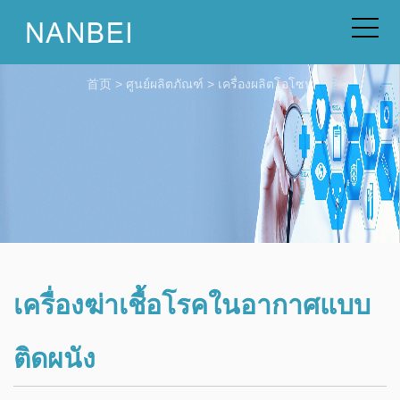
首页
>
ศูนย์ผลิตภัณฑ์
>
เครื่องผลิตโอโซน
เครื่องฆ่าเชื้อโรคในอากาศแบบ
ติดผนัง