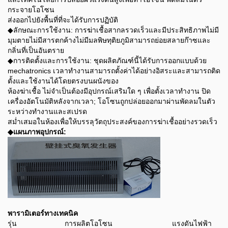
กระจายโอโซน
ส่งออกไปยังพื้นที่ที่จะได้รับการปฏิบัติ
◆ลักษณะการใช้งาน: การฆ่าเชื้อสากลรวดเร็วและมีประสิทธิภาพไม่มี
มุมตายไม่มีสารตกค้างไม่มีมลพิษทุติยภูมิสามารถย่อยสลายก๊าซและ
กลิ่นที่เป็นอันตราย
◆การติดตั้งและการใช้งาน: ชุดผลิตภัณฑ์นี้ได้รับการออกแบบด้วย
mechatronics เวลาทำงานสามารถตั้งค่าได้อย่างอิสระและสามารถติด
ตั้งและใช้งานได้โดยตรงบนผนังของ
ห้องฆ่าเชื้อ ไม่จำเป็นต้องมีอุปกรณ์เสริมใด ๆ เพื่อตั้งเวลาทำงาน ปิด
เครื่องอัตโนมัติหลังจากเวลา; โอโซนถูกปล่อยออกมาผ่านพัดลมในตัว
ระหว่างทำงานและสเปรด
สม่ำเสมอในห้องเพื่อให้บรรลุวัตถุประสงค์ของการฆ่าเชื้ออย่างรวดเร็ว
◆แผนภาพอุปกรณ์:
พารามิเตอร์ทางเทคนิค
รุ่น
การผลิตโอโซน
แรงดันไฟฟ้า