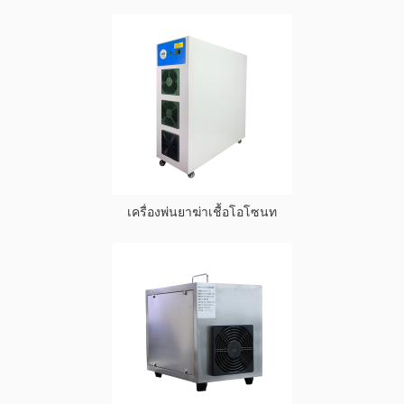
เครื่องพ่นยาฆ่าเชื้อโอโซนท