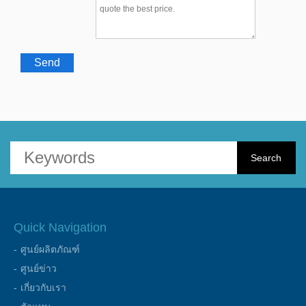
Send
Quick Navigation
ศูนย์ผลิตภัณฑ์
ศูนย์ข่าว
เกี่ยวกับเรา