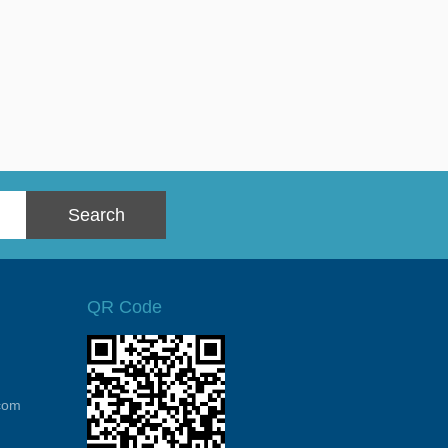
QR Code
com