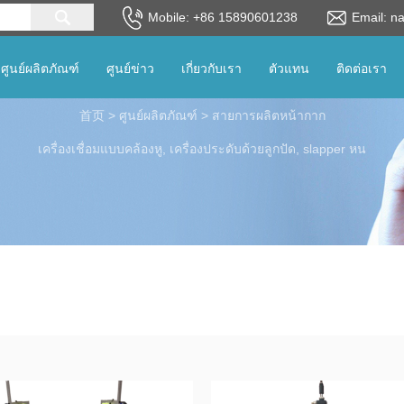
Mobile: +86 15890601238
Email: n
lanaguage
ศูนย์ผลิตภัณฑ์
ศูนย์ข่าว
เกี่ยวกับเรา
ตัวแทน
ติดต่อเรา
首页
>
ศูนย์ผลิตภัณฑ์
>
สายการผลิตหน้ากาก
เครื่องเชื่อมแบบคล้องหู, เครื่องประดับด้วยลูกปัด, slapper หน