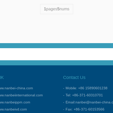
1
pages
5
nums
NK
Contact Us
w.nanbei-china.com
Mobile: +86 15890601238
w.nanbeiinternational.com
Tel: +86-371-60310701
ww.nanbeippm.com
Email:nanbei@nanbei-china.
ww.nanbeivd.com
Fax: +86-371-60153566